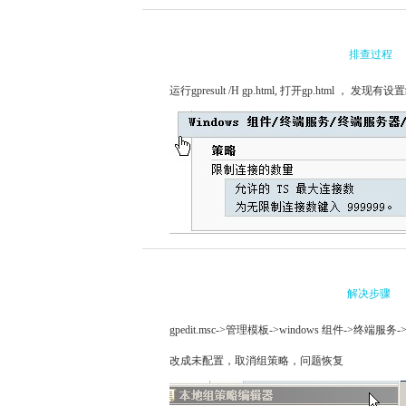
排查过程
运行gpresult /H gp.html, 打开gp.html ， 发现
解决步骤
gpedit.msc->管理模板->windows 组件-
改成未配置，
取消组策略，问题恢复