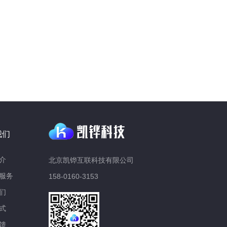
我们
介
北京凯铧互联科技有限公司
服务
158-0160-3153
们
式
馈