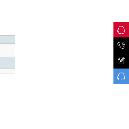
售前咨
询
158016
意见反
馈
售后咨
询