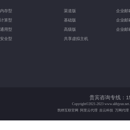
内存型
渠道版
企业邮
计算型
基础版
企业邮
通用型
高级版
企业邮
安全型
共享虚拟主机
贵宾咨询专线：158-016
Copyright©2021-2023
www.alibjyun.net
凯铧互联官网
阿里云代理
吉云科技
万网代理