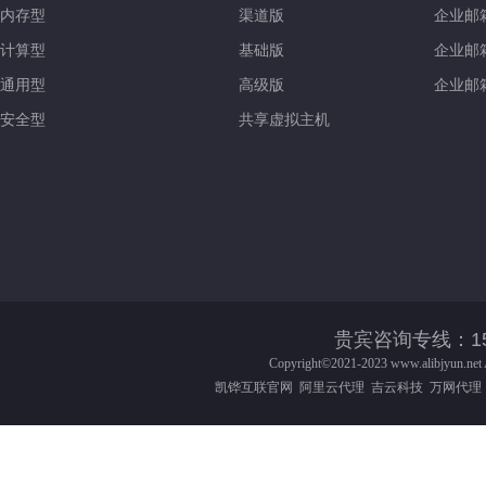
内存型
渠道版
企业邮
计算型
基础版
企业邮
通用型
高级版
企业邮
安全型
共享虚拟主机
贵宾咨询专线：158-016
Copyright©2021-2023
www.alibjyun.net
凯铧互联官网
阿里云代理
吉云科技
万网代理