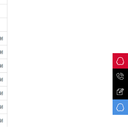
售前咨
询
158016
意见反
馈
售后咨