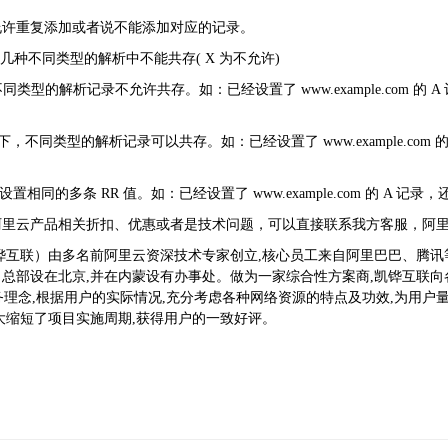
允许重复添加或者说不能添加对应的记录。
几种不同类型的解析中不能共存( X 为不允许)
的解析记录不允许共存。如：已经设置了 www.example.com 的 A 记录，则
同类型的解析记录可以共存。如：已经设置了 www.example.com 的 A 记
条 RR 值。如：已经设置了 www.example.com 的 A 记录，还可以再
阿里云产品相关折扣、优惠或者是技术问题，可以直接联系我方客服，阿
互联）由多名前阿里云资深技术专家创立,核心员工来自阿里巴巴、腾讯等,
总部设在北京,并在内蒙设有办事处。做为一家综合性方案商,凯铧互联
服务理念,根据用户的实际情况,充分考虑各种网络资源的特点及功效,为用
大缩短了项目实施周期,获得用户的一致好评。