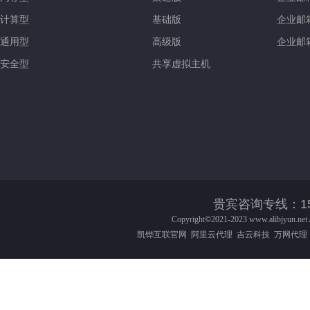
计算型
基础版
企业邮
通用型
高级版
企业邮
安全型
共享虚拟主机
贵宾咨询专线：158-016
Copyright©2021-2023
www.alibjyun.net
凯铧互联官网
阿里云代理
吉云科技
万网代理