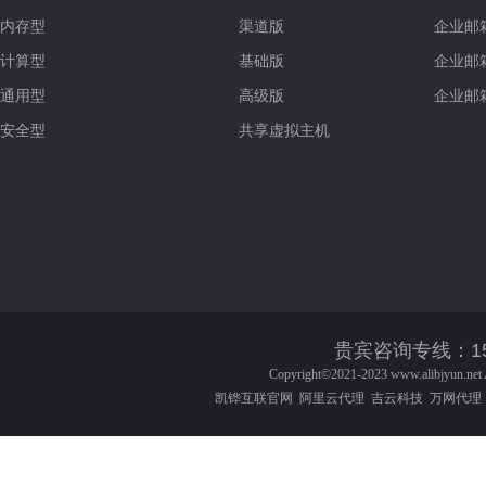
内存型
渠道版
企业邮
计算型
基础版
企业邮
通用型
高级版
企业邮
安全型
共享虚拟主机
贵宾咨询专线：158-016
Copyright©2021-2023
www.alibjyun.net
凯铧互联官网
阿里云代理
吉云科技
万网代理