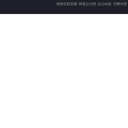
凯铧互联官网
阿里云代理
吉云科技
万网代理