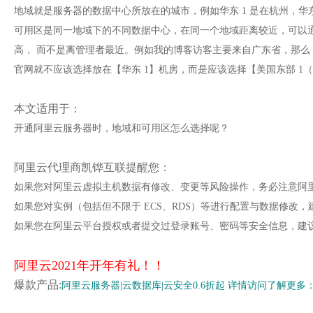
地域就是服务器的数据中心所放在的城市，例如华东 1 是在杭州，华东 
可用区是同一地域下的不同数据中心，在同一个地域距离较近，可以
高， 而不是离管理者最近。例如我的博客访客主要来自广东省，那么【华
官网就不应该选择放在【华东 1】机房，而是应该选择【美国东部 1
本文适用于：
开通阿里云服务器时，地域和可用区怎么选择呢？
阿里云代理商
凯铧互联
提醒您
：
如果您对
阿里云虚拟主机
数据有修改、变更等风险
操作，务必注意
阿
如果您对实例（包括但不限于 ECS、RDS）等进行配置与数据修改
如果您在阿里云平台授权或者提交过登录账号、密码等安全信息，建
阿里云2021年开年有礼！
！
爆款产品:
阿里云服务器|云数据库|云安全0.6折起 详情访问了解更多