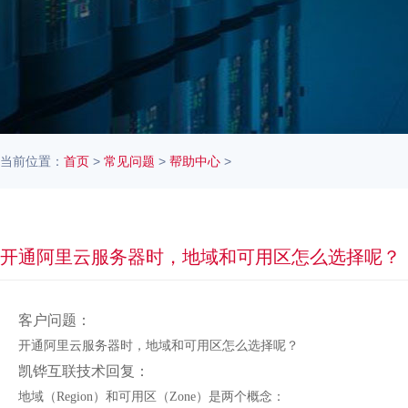
当前位置：
首页
>
常见问题
>
帮助中心
>
开通阿里云服务器时，地域和可用区怎么选择呢？
客户问题：
开通阿里云服务器时，地域和可用区怎么选择呢？
凯铧互联技术回复：
地域（Region）和可用区（Zone）是两个概念：